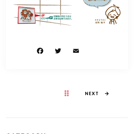
営業時間
平日 10:00～18:00
日・祝 10:00～17:00
定休日
月曜・第1火曜・第3日曜
※その他不定休あり
ご予約はこちら
F
T
E
共
a
w
m
有
c
it
ai
e
te
l
b
r
NEXT
o
o
k